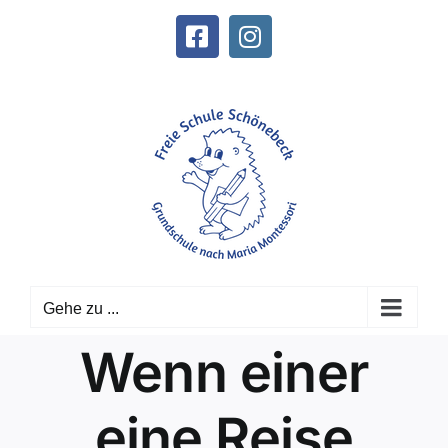
Zum
Inhalt
Facebook
Instagram
springen
Gehe zu ...
Wenn einer
eine Reise