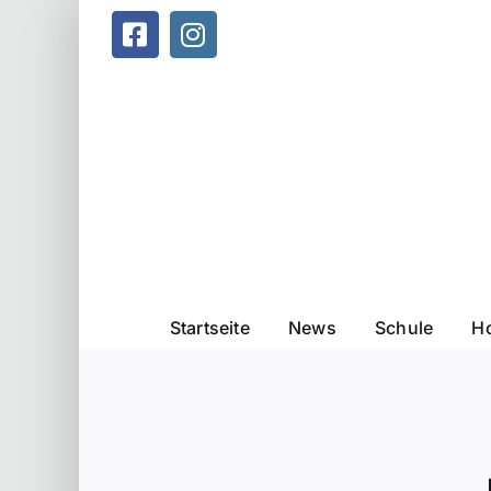
Zum
Inhalt
Facebook
Instagram
springen
Startseite
News
Schule
Ho