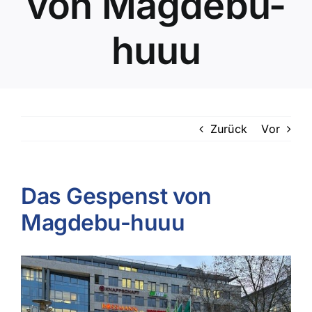
von Magdebu-
huuu
Zurück
Vor
Das Gespenst von
Magdebu-huuu
Zeige
grösseres
Bild